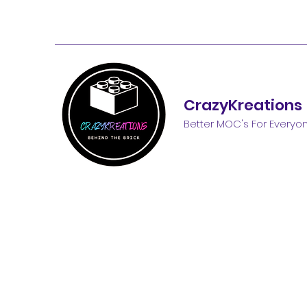
CrazyKreations
Better MOC's For Everyo